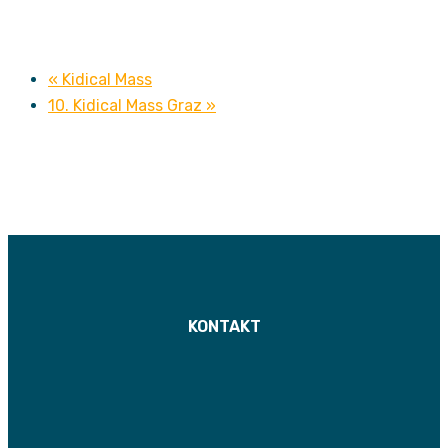
«
Kidical Mass
10. Kidical Mass Graz
»
KONTAKT