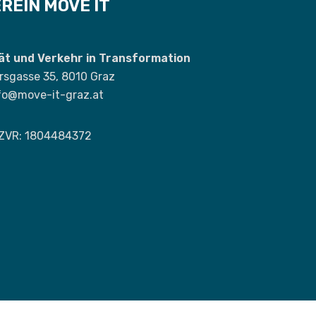
REIN MOVE IT
tät und Verkehr in Transformation
rsgasse 35, 8010 Graz
fo@move-it-graz.at
ZVR: 1804484372