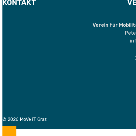
KONTAKT
VE
Verein für Mobili
Pete
in
© 2026 MoVe iT Graz