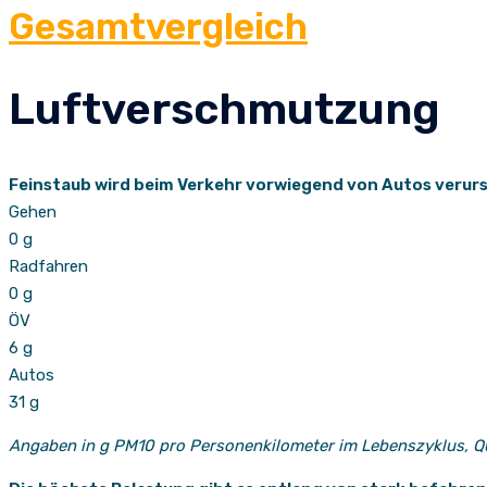
Gesamtvergleich
Luftverschmutzung
Feinstaub wird beim Verkehr vorwiegend von Autos verur
Gehen
0 g
Radfahren
0 g
ÖV
6 g
Autos
31 g
Angaben in g PM10 pro Personenkilometer im Lebenszyklus, Q